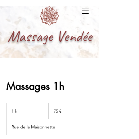
Massage Vendée
Massages 1h
75
euros
1 h
1
75 €
Rue de la Maisonnette