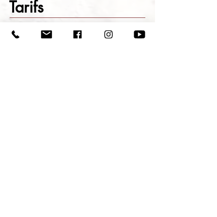
Tarifs
Entreprise et/ou évènementiel
15 - 20 minutes
20 - 25 euros HT
(TVA non applicable)*
déplacement pour
4 personnes (
minimum)
Particuliers - à domicile
1H - 1H30
60
€ - 90€
*
*frais de déplacement de 10 à 20€ selon le
secteur
En savoir plus